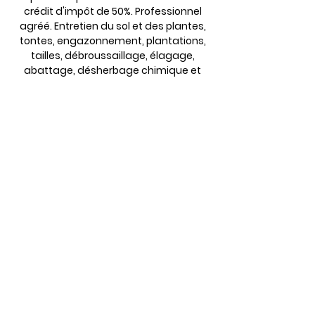
crédit d'impôt de 50%. Professionnel
agréé. Entretien du sol et des plantes,
tontes, engazonnement, plantations,
tailles, débroussaillage, élagage,
abattage, désherbage chimique et
naturel, petites maçonneries, bassins,
clôtures. Disposant d'outils adaptés
aux grands, moyens et petits
chantiers, AEC Espaces Vert se déplace
dans le département de l'Aisne, ainsi
qu'à Laon et ses alentours. Guillaume,
paysagiste de formation, met son
savoir faire aux service des particuliers,
des collectivités et des entreprises.
Devis Gratuit
Contactez nous