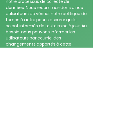
notre processus de collecte de
données. Nous recommandons à nos
utilisateurs de vérifier notre politique de
temps à autre pour s'assurer qu'ils
soient informés de toute mise à jour. Au
besoin, nous pouvons informer les
utilisateurs par courriel des
changements apportés à cette
politique.
Contact
Si vous avez des questions à nous
poser, n'hésitez pas à communiquer
avec nous en utilisant ce qui suit
06 79 03 31 34
Pillois. Guillaume@orange.fr
12 rue du Docteur Ernest Ganault, 02860
Vorges
Date d'entrée en vigueur: 2023